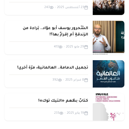
23 أغسطس 2025
•
247
الشَّحرور يوسف أبو عوّاد.. بَراءةٌ من
الزندقةِ أم إقرارٌ بها؟!
29 مايو 2025
•
417
تجميل الدمامة.. العالمانية، مرّة أخرى!
8 فبراير 2025
•
392
كتابٌ بطَعم «التيك توك»!
19 يناير 2025
•
233