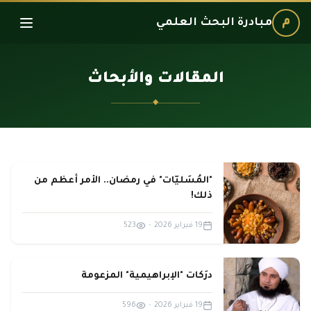
م
مبادرة البحث العلمي
المقالات والأبحاث
◆
"المُسَليّات" في رمضان.. الأمر أعظم من
ذلك!
19 فبراير 2026
•
523
درَكات "الإبراهيمية" المزعومة
19 فبراير 2026
•
596