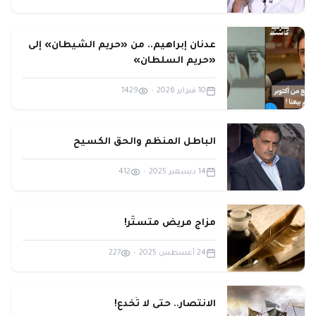
عدنان إبراهيم.. من «حريم الشيطان» إلى
«حريم السلطان»
10 فبراير 2026
•
1429
الباطل المنظم والحق الكسيح
14 ديسمبر 2025
•
412
مزاج مريض متستّر!
24 أغسطس 2025
•
227
الانتصار.. حتى لا تُخدع!