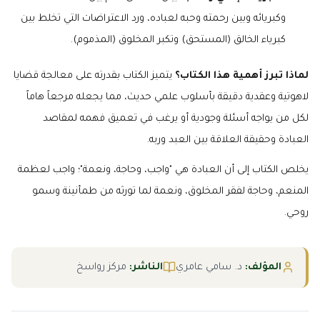
وكبريائه وبين رحمته وحبه لعباده، ورد الاعتراضات التي تخلط بين
كبرياء الخالق (المستحق) وتكبر المخلوق (المذموم).
لماذا تبرز أهمية هذا الكتاب؟
يتميز الكتاب بقدرته على معالجة قضايا
لاهوتية وعقدية دقيقة بأسلوب علمي حديث، مما يجعله مرجعاً هاماً
لكل من يواجه أسئلة وجودية أو يرغب في تعميق فهمه لمقاصد
العبادة وحقيقة العلاقة بين العبد وربه.
يخلص الكتاب إلى أن العبادة هي "واجب، وحاجة، ونعمة"؛ واجب لعظمة
المنعم، وحاجة لفقر المخلوق، ونعمة لما تورثه من طمأنينة وسمو
روحي.
المؤلف:
د. سامي عامري
الناشر:
مركز رواسخ