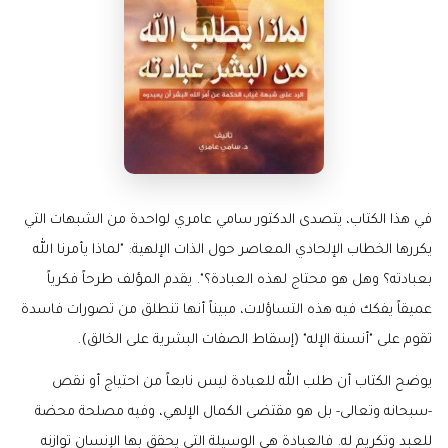
في هذا الكتاب، يتصدى الدكتور سامي عامري لواحدة من الشبهات التي
يكررها الخطاب الإلحادي المعاصر حول الذات الإلهية: "لماذا يأمرنا الله
بعبادته؟ وهل هو محتاج لهذه العبادة؟". يقدم المؤلف طرحاً فكرياً
عميقاً يفكك فيه هذه التساؤلات، مبيناً أنها تنطلق من تصورات فاسدة
تقوم على "أنسنة الإله" (إسقاط الصفات البشرية على الخالق).
يوضح الكتاب أن طلب الله للعبادة ليس نابعاً من احتياج أو نقص
-سبحانه وتعالى- بل هو مقتضى الكمال الإلهي، وفيه مصلحة محضة
للعبد وتكريم له. فالعبادة هي الوسيلة التي يحقق بها الإنسان توازنه