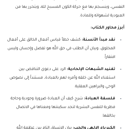
النفسي، وينسجم بها مع حركة الكون المسبح لله، ويتحرر بها من
العبودية لشهواته وللمادة.
أبرز محاور الكتاب:
نقد مبدأ الأنسنة:
كشف خطأ قياس أفعال الخالق على أفعال
المخلوق، وبيان أن الطلب في حق الله هو تفضل وإحسان وليس
افتقاراً.
تفنيد الشبهات الإلحادية:
الرد على دعوى التناقض بين
استغناء الله عن خلقه وأمره لهم بالعبادة، مستنداً إلى نصوص
الوحي والبراهين العقلية.
فلسفة العبادة:
شرح كيف أن العبادة ضرورة وجودية وحاجة
فطرية للنفس البشرية لتجد سكينتها ومعناها في الاتصال
بخالقها.
الكبرياء الإلهي والحب:
بيان الاتساق التام بين عظمة الله