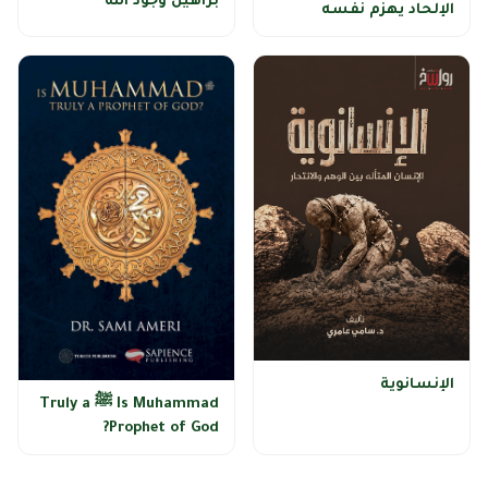
براهين وجود الله
الإلحاد يهزم نفسه
الإنسانوية
Is Muhammad ﷺ Truly a
Prophet of God?