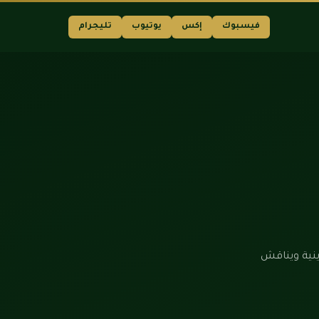
فيسبوك
إكس
يوتيوب
تليجرام
ينية ويناقش