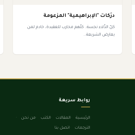
درَكات "الإبراهيمية" المزعومة
كلّ الدِّلاء نجسة.. كلّهم محارب للعقيدة، خادم لمن
يعارض الشريعة...
روابط سريعة
الرئيسية
المقالات
الكتب
من نحن
الترجمات
اتصل بنا