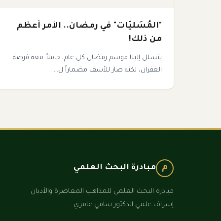
"المُسَليّات" في رمضان.. الأمر أعظم
من ذلك!
يتسلل إلينا موسم رمضان كل عام، حاملاً معه فرصة
الغفران، لكنه صار للأسف مضماراً ل...
م
مبادرة البحث العلمي
مبادرة البحث العلمي للمذاهب المعاصرة والأديان
إشراف علمي الدكتور سامي عامري